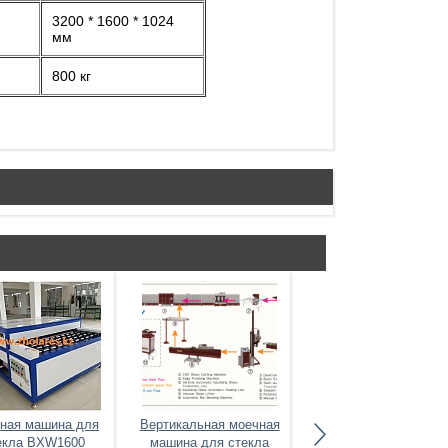
3200 * 1600 * 1024
мм
800 кг
ная машина для
Вертикальная моечная
Горизонтальный
екла BXW1600
машина для стекла
автоматический