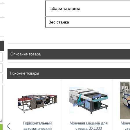
Габариты станка
Вес станка
Описание товара
Похожие товары
й
Горизонтальный
Моечная машина для
Моеч
й
автоматический
стекла BX1800
ст