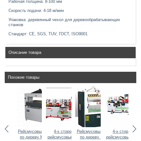
Рабочая толщина: 8-100 мм
Скорость подачи: 4-18 м/мин
Упаковка: деревянный чехол для деревообрабатывающих
станков
Стандарт: CE, SGS, TUV, ГОСТ, ISO9001
Описание товара
Похожие товары
 Рейсмусовый
Рейсмусовый станок
4-х сторонний
Рейсмусовый станок
4-х сторонний
Ре
нок по дереву
по дереву MB106D
рейсмусовый станок
по дереву MB106
рейсмусовый ста
по