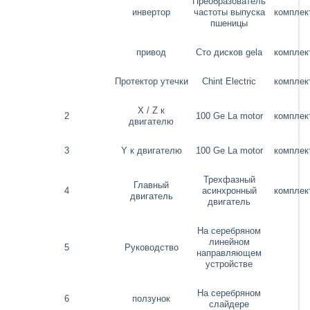
Преобразователь
инвертор
частоты выпуска
комплек
пшеницы
привод
Сто дисков gela
комплек
Протектор утечки
Chint Electric
комплек
X / Z к
2
100 Ge La motor
комплек
двигателю
3
Y к двигателю
100 Ge La motor
комплек
Трехфазный
Главный
4
асинхронный
комплек
двигатель
двигатель
На серебряном
линейном
5
Руководство
направляющем
устройстве
На серебряном
6
ползунок
слайдере