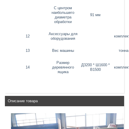
С центром
наибольшего
91 мм
диаметра
обработки
Аксессуары для
12
комплек
оборудования
13
Вес машины
тонна
Размер
Д3200 * Ш1600 *
14
деревянного
комплек
В1500
ящика
Описание товара