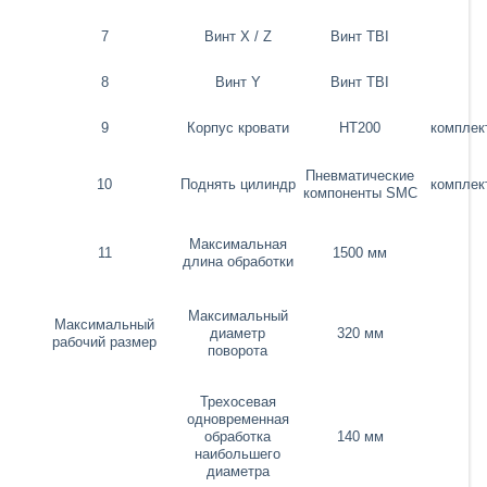
7
Винт X / Z
Винт TBI
8
Винт Y
Винт TBI
9
Корпус кровати
HT200
комплек
Пневматические
10
Поднять цилиндр
комплек
компоненты SMC
Максимальная
11
1500 мм
длина обработки
Максимальный
Максимальный
диаметр
320 мм
рабочий размер
поворота
Трехосевая
одновременная
обработка
140 мм
наибольшего
диаметра