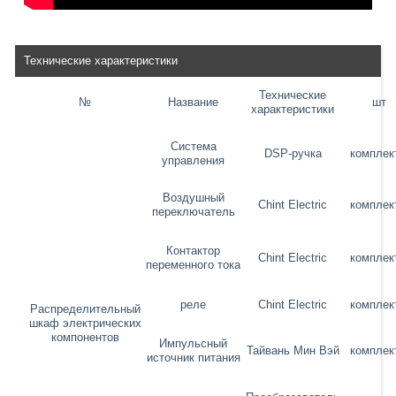
Технические характеристики
Технические
№
Название
шт
характеристики
Система
DSP-ручка
комплек
управления
Воздушный
Chint Electric
комплек
переключатель
Контактор
Chint Electric
комплек
переменного тока
реле
Chint Electric
комплек
Распределительный
шкаф электрических
компонентов
Импульсный
Тайвань Мин Вэй
комплек
источник питания