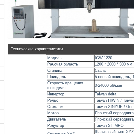
Технические характеристики
Модель
IGW-1220
Рабочая область
1200 * 2000 * 500 мм
Станина
Сталь
Шпиндель
5-осевой шпиндель, 1
Скорость вращения
0-24000 об/мин
шпинделя
Инвертор
Taiwan delta
Рельс
Taiwan HIWIN / Taiwa
Стеллаж
Taiwan XINYUE / Ge
Мотор
Японский серводвига
Двигатель
Японский серводвига
Редуктор
Taiwan SHIMPO
Шариковый винт XYZ 