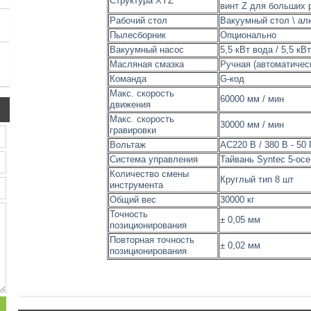
Структура XYZ
винт Z для больших 
Рабочий стол
Вакуумный стол \ ал
Пылесборник
Опционально
Вакуумный насос
5,5 кВт вода / 5,5 кВ
Масляная смазка
Ручная (автоматичес
Команда
G-код
Макс. скорость
60000 мм / мин
движения
Макс. скорость
30000 мм / мин
гравировки
Вольтаж
AC220 В / 380 В - 50 
Система управления
Тайвань Syntec 5-ос
Количество смены
Круглый тип 8 шт
инструмента
Общий вес
30000 кг
Точность
± 0,05 мм
позиционирования
Повторная точность
± 0,02 мм
позиционирования