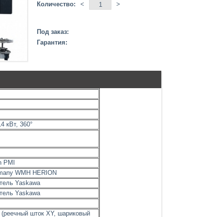
Количество:
<
>
Под заказ:
Гарантия:
4 кВт, 360°
n PMI
rmany WMH HERION
тель Yaskawa
тель Yaskawa
(реечный шток XY, шариковый