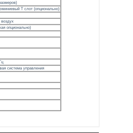
размеров)
юминиевый T слот (опционально)
т воздух
кая опционально)
Гц
евая система управления