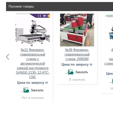
Похожие товары
вой
№12 Фрезерно-
№39 Фрезерно-
4
гравировальный
гравировальный
й
станок с
станок JW6090
гр
325
автоматической
стано
Цена по запросу тг
сменой инструмента
 тг
Заказать
SANGE-2130- 12-ATC-
Цена
CNC
В наличии
Цена по запросу тг
Н
Заказать
Нет в наличии