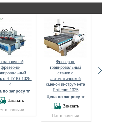
-головочный
Фрезерно-
Фрезерно-
фрезерно-
гравировальный
гравировальный
авировальный
станок с
станок XJ-1325A
к с ЧПУ IG-1325-
автоматической
Цена по запросу тг
4
сменой инструмента
Заказать
Philicam-1325
 по запросу тг
Цена по запросу тг
Нет в наличии
Заказать
Заказать
ет в наличии
Нет в наличии