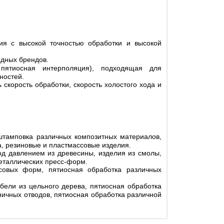
я с высокой точностью обработки и высокой
дных брендов.
пятиосная интерполяция), подходящая для
ностей.
скорость обработки, скорость холостого хода и
штамповка различных композитных материалов,
ка, резиновые и пластмассовые изделия.
од давлением из древесины, изделия из смолы,
еталлических пресс-форм.
псовых форм, пятиосная обработка различных
ели из цельного дерева, пятиосная обработка
ничных отводов, пятиосная обработка различной