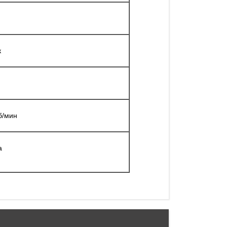
к
/мин
а