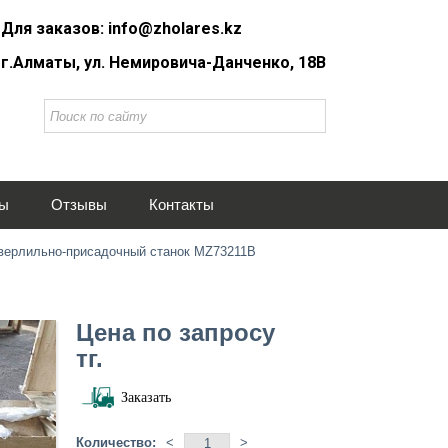
Для заказов: info@zholares.kz
г.Алматы, ул. Немировича-Данченко, 18В
ты
Отзывы
Контакты
верлильно-присадочный станок MZ73211B
Цена по запросу
тг.
Заказать
Количество:
<
>