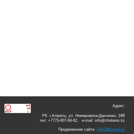
Адрес:
РК. г.Алматы, ул. Немировича-Данченко, 18В
тел: +7775-007-84-82, e-mail: info@zholares.kz
Продвижение сайта -
SEO88Level.kz