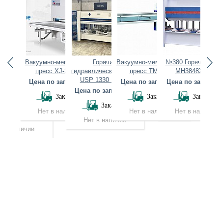
оматический
Вакуумно-мембранный
Горячий
Вакуумно-мембранный
№380 Горячий пр
вакуумный
пресс XJ-2500A
гидравлический пресс
пресс TM2480
MH3848X120T
м
ранный пресс
USP 1330 Patron
P
Цена по запросу тг
Цена по запросу тг
Цена по запросу 
TM2680D-2
Цена по запросу тг
Це
Заказать
Заказать
Заказать
по запросу тг
Заказать
Нет в наличии
Нет в наличии
Нет в наличии
Заказать
Нет в наличии
т в наличии