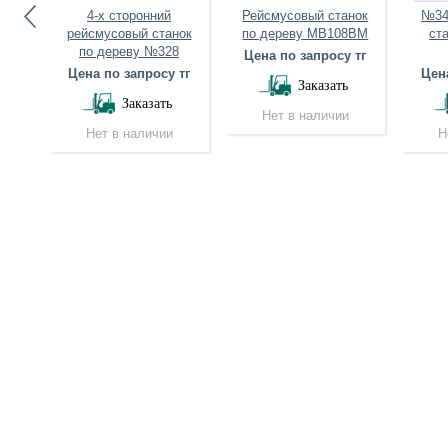
4-х сторонний
Рейсмусовый станок
№34
ий
рейсмусовый станок
по дереву MB108BM
ст
нок
по дереву №328
Цена по запросу тг
Цена по запросу тг
Цена
Заказать
 тг
Заказать
Нет в наличии
Нет в наличии
Н