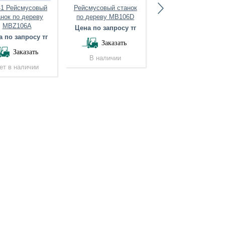
1 Рейсмусовый
Рейсмусовый станок
Рейсмусовый стано
анок по дереву
по дереву MB106D
по дереву MB103B
MBZ106A
Цена по запросу тг
Цена по запросу тг
 по запросу тг
Заказать
Заказать
Заказать
В наличии
В наличии
ет в наличии