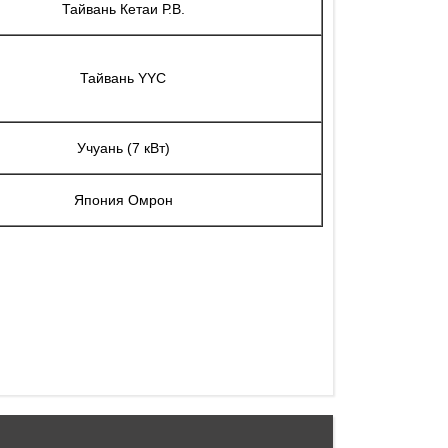
Тайвань Кетаи Р.В.
Тайвань YYC
Учуань (7 кВт)
Япония Омрон