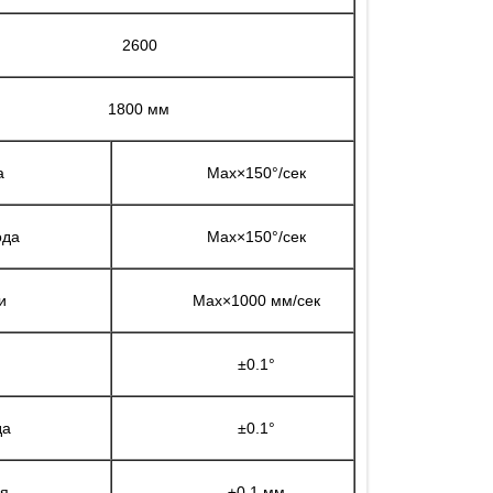
2600
1800 мм
а
Max×150°/сек
ода
Max×150°/сек
и
Max×1000 мм/сек
а
±0.1°
да
±0.1°
ия
±0.1 мм