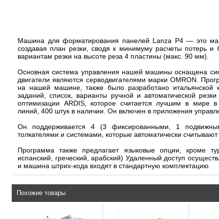
Машина для форматирования панелей Lanza P4 — это маши
создавая план резки, сводя к минимуму расчеты потерь и
вариантам резки на высоте реза 4 пластины (макс. 90 мм).
Основная система управления нашей машины оснащена сис
двигатели являются серводвигателями марки OMRON. Прог
на нашей машине, также было разработано итальянской 
заданий, список, варианты ручной и автоматической резк
оптимизации ARDIS, которое считается лучшим в мире 
линий, 400 штук в наличии. Он включен в приложения управ
Он поддерживается 4 (3 фиксированными, 1 подвижны
толкателями и системами, которые автоматически считывают
Программа также предлагает языковые опции, кроме туре
испанский, греческий, арабский) Удаленный доступ осущест
и машина штрих-кода входят в стандартную комплектацию.
Похожие товары