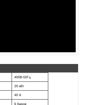
400В-50Гц
20 кВт
40 А
6 баров