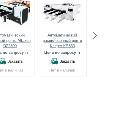
томатический
Автоматический
Форматно-
ый центр Altazen
распиловочный центр
раскроечный станок
DZ2800
Krieger KS833
Ayza Mizrak Classic
3200
 по запросу тг
Цена по запросу тг
Цена по запросу тг
Заказать
Заказать
Заказать
ет в наличии
Нет в наличии
Нет в наличии