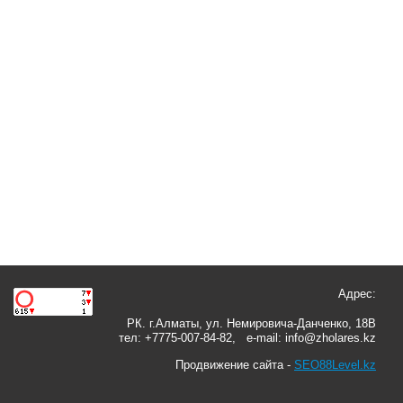
Адрес:
РК. г.Алматы, ул. Немировича-Данченко, 18В
тел: +7775-007-84-82, e-mail: info@zholares.kz
Продвижение сайта -
SEO88Level.kz