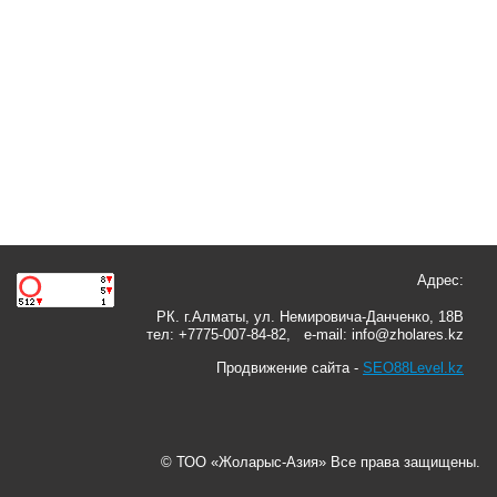
Адрес:
РК. г.Алматы, ул. Немировича-Данченко, 18В
тел: +7775-007-84-82, e-mail: info@zholares.kz
Продвижение сайта -
SEO88Level.kz
© ТОО «Жоларыс-Азия» Все права защищены.