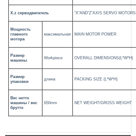
X.z серводвигатель
“X”AND”Z”AXIS SERVO MOTORS
Мощность
главного
максимальная
MAIN MOTOR POWER
мотора
Размер
Workpiece
OVERALL DIMENSIONS(L*W*H)
машины
Размер
длина
PACKING SIZE (L*W*H)
упаковки
Вес нетто
машины / вес
650mm
NET WEIGHT/GROSS WEIGHT
брутто