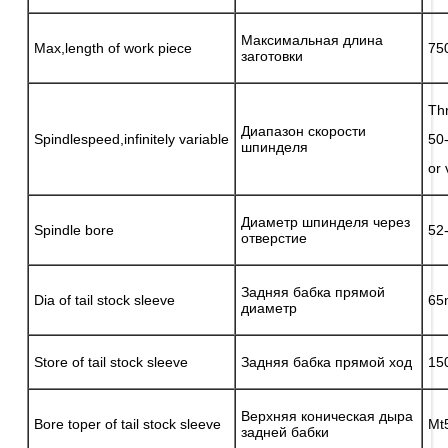
Максимальная длина
Max,length of work piece
75
заготовки
Thr
Диапазон скорости
Spindlespeed,infinitely variable
50
шпинделя
or
Диаметр шпинделя через
Spindle bore
52
отверстие
Задняя бабка прямой
Dia of tail stock sleeve
65
диаметр
Store of tail stock sleeve
Задняя бабка прямой ход
15
Верхняя коническая дыра
Bore toper of tail stock sleeve
Mt
задней бабки