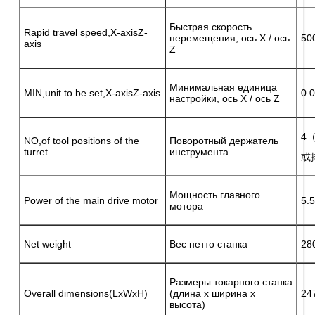
Быстрая скорость
Rapid travel speed,X-axisZ-
перемещения, ось X / ось
50
axis
Z
Минимальная единица
MIN,unit to be set,X-axisZ-axis
0.
настройки, ось X / ось Z
4（
NO,of tool positions of the
Поворотный держатель
turret
инструмента
或排
Мощность главного
Power of the main drive motor
5.
мотора
Net weight
Вес нетто станка
28
Размеры токарного станка
Overall dimensions(LxWxH)
(длина х ширина х
24
высота)