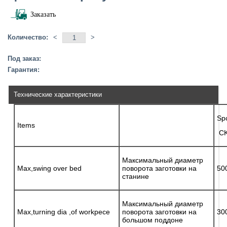
Заказать
Количество:
<
>
Под заказ:
Гарантия:
Технические характеристики
Spc
Items
CK
Максимальный диаметр
Max,swing over bed
поворота заготовки на
50
станине
Максимальный диаметр
Max,turning dia ,of workpece
поворота заготовки на
30
большом поддоне