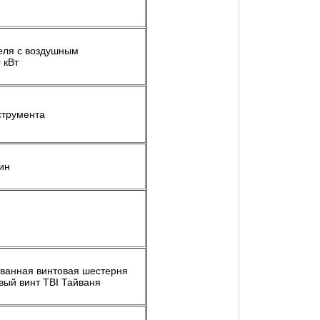
еля с воздушным
 кВт
струмента
ин
анная винтовая шестерня
вый винт TBI Тайваня