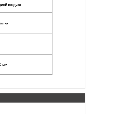
цией воздуха
ботка
50 мм