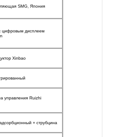
вляющая SMG, Япония
с цифровым дисплеем
on
уктор Xinbao
грированный
а управления Ruizhi
адсорбционный + струбцина